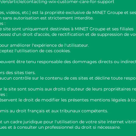
m/en/article/contacting-wix-customer-care-for-support
s, vidéos, etc.) est la propriété exclusive de MINET Groupe et ses 
 sans autorisation est strictement interdite.
s :
le site sont uniquement destinées à MINET Groupe et ses filiales
osez d'un droit d'accès, de rectification et de suppression de v
pour améliorer l'expérience de l'utilisateur.
ceptez l'utilisation de ces cookies.
peuvent être tenu responsable des dommages directs ou indirects 
rs des sites tiers.
aucun contrôle sur le contenu de ces sites et décline toute respon
r le site sont soumis aux droits d'auteur de leurs propriétaires re
es :
réservent le droit de modifier les présentes mentions légales à 
soumis au droit français et aux tribunaux compétents.
un cadre juridique pour l'utilisation de votre site internet vitrin
es et à consulter un professionnel du droit si nécessaire.