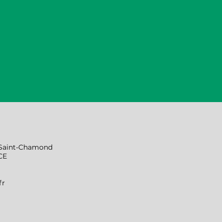
0 Saint-Chamond
CE
fr