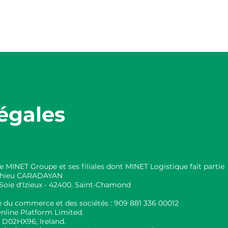
Do
égales
de MINET Groupe et ses filiales dont MINET Logistique fait partie
Mathieu CARADAYAN
i Soie d'Izieux - 42400, Saint-Chamond
e du commerce et des sociétés : 909 881 336 00012
nline Platform Limited.
2 D02HX96, Ireland.